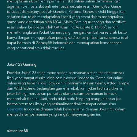
menciptakan ribuan jenis permainan slot online online dimana sangat
digemari oleh para slot onlineter pada website resmi Gemoy88. Game
tersebut diantaranya adalah Ganesha Fortune, Ganesha Gold hingga Bali
Vacation dan telah mendapatkan lisensi yang resmi dalam menciptakan
game yang diterbitkan oleh MGA (Malta Gaming Authority) dan sertifikat
resmi dalam beroperasi oleh GA (Gaming Associates). PG Soft sendiri
memiliki singkatan Pocket Games yang mengartikan bahwa seluruh bettor
hanya dengan menggunakan perangkat / ponsel pribadi, anda semua telah
dapat bermain di Gemoy88 Indonesia dan mendapatkan kemenangan
yang sensational atau tidak terduga.
Joker123 Gaming
Provider Joker123 telah menciptakan permainan slot online dan tembak
ikan yang sangat disukai oleh para player di Indonesia. Game slot online
online yang terkenal dari provider ini bernama Mayan Gems, Aztec Temple
dan Witch's Brew. Sedangkan game tembak ikan, joker123 atau dikenal
joker fishing merupakan pencetus utama dalam permainan tembak
menembak ikan ini. Jadi, anda tidak perlu bingung maupun heran jika
bermain tembak ikan yang berkualitas terbaik terdapat dalam situs
Gemoy88
Indonesia dimana telah bekerja sama dengan Joker123 dalam
menyediakan permainan yang sangat menyenangkan ini.
slot online88