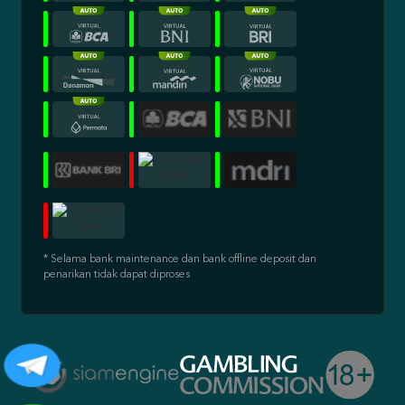
* Selama bank maintenance dan bank offline deposit dan
penarikan tidak dapat diproses