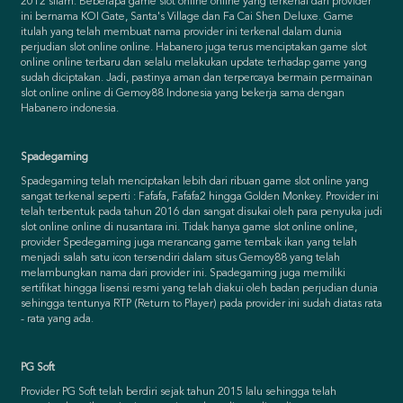
2012 silam. Beberapa game slot online online yang terkenal dari provider
ini bernama KOI Gate, Santa's Village dan Fa Cai Shen Deluxe. Game
itulah yang telah membuat nama provider ini terkenal dalam dunia
perjudian slot online online. Habanero juga terus menciptakan game slot
online online terbaru dan selalu melakukan update terhadap game yang
sudah diciptakan. Jadi, pastinya aman dan terpercaya bermain permainan
slot online online di Gemoy88 Indonesia yang bekerja sama dengan
Habanero indonesia.
Spadegaming
Spadegaming telah menciptakan lebih dari ribuan game slot online yang
sangat terkenal seperti : Fafafa, Fafafa2 hingga Golden Monkey. Provider ini
telah terbentuk pada tahun 2016 dan sangat disukai oleh para penyuka judi
slot online online di nusantara ini. Tidak hanya game slot online online,
provider Spedegaming juga merancang game tembak ikan yang telah
menjadi salah satu icon tersendiri dalam situs Gemoy88 yang telah
melambungkan nama dari provider ini. Spadegaming juga memiliki
sertifikat hingga lisensi resmi yang telah diakui oleh badan perjudian dunia
sehingga tentunya RTP (Return to Player) pada provider ini sudah diatas rata
- rata yang ada.
PG Soft
Provider PG Soft telah berdiri sejak tahun 2015 lalu sehingga telah