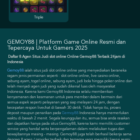
Triple
GEMOY88 | Platform Game Online Resmi dan
Tepercaya Untuk Gamers 2025
Daftar 8 Agen Situs Judi slot online Online Gemoy88 Terbaik 24jam di
Indonesia
Gemoy88
ialah situs judi slot online online yang menyediakan beraneka
ragam jenis permainan seperti : slot online online, live casino online,
sabung ayam, togel online, sabung ayam, judi bola hingga poker online dan
telah menjadi agen judi yang sudah dikenal luas oleh masyarakat
Indonesia. Karena kami Gemoy88 Indonesia selalu memberikan
kenyamanan dan keamanan untuk para member dalam bermain dari
semua aspek seperti pelayanan yang siap melayani 24 jam, dengan
kecepatan respon livechat di bawah 30 detik. Tidak hanya itu, proses
deposit maupun penarikan pada
Gemoy88
Indonesia hanya memerlukan
waktu di bawah 2 menit. Segala keunggulan itu, semua bisa anda rasakan
dan dapatkan hanya pada situs Gemoy88, karena kami memiliki customer
service yang handal serta berpengalaman dalam melakukan tugas dan
kewajibannya masing - masing. Gemoy88 juga telah berhasil bekerja sama
dengan 8 agen / provider terbaik dan ternama yang memiliki lisensi resmi