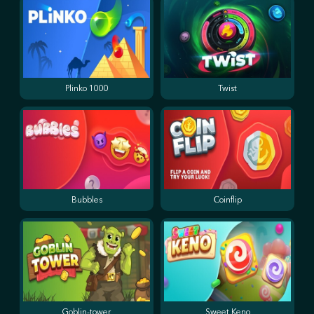
Plinko 1000
Twist
Bubbles
Сoinflip
Goblin-tower
Sweet Keno