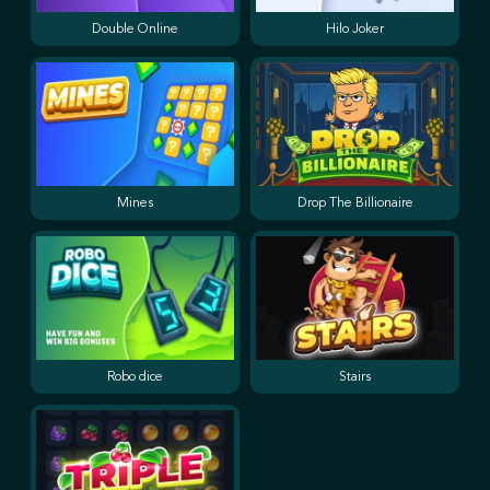
Double Online
Hilo Joker
Mines
Drop The Billionaire
Robo dice
Stairs