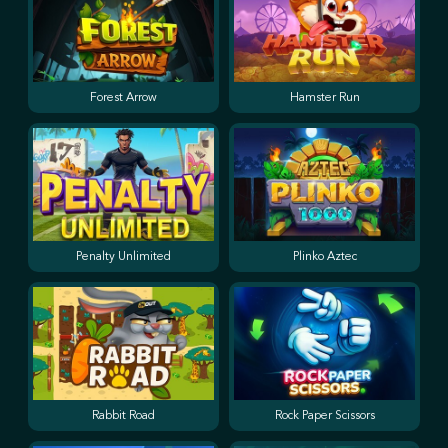
Forest Arrow
Hamster Run
Penalty Unlimited
Plinko Aztec
Rabbit Road
Rock Paper Scissors