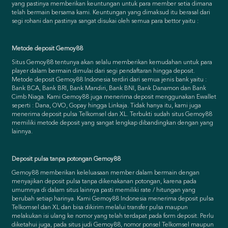
yang pastinya memberikan keuntungan untuk para member setia dimana
telah bermain bersama kami. Keuntungan yang dimaksud itu berasal dari
segi rohani dan pastinya sangat disukai oleh semua para bettor yaitu :
Metode deposit Gemoy88
Situs Gemoy88 tentunya akan selalu memberikan kemudahan untuk para
player dalam bermain dimulai dari segi pendaftaran hingga deposit.
Metode deposit Gemoy88 Indonesia terdiri dari semua jenis bank yaitu :
Bank BCA, Bank BRI, Bank Mandiri, Bank BNI, Bank Danamon dan Bank
Cimb Niaga. Kami Gemoy88 juga menerima deposit menggunakan Ewallet
seperti : Dana, OVO, Gopay hingga Linkaja. Tidak hanya itu, kami juga
menerima deposit pulsa Telkomsel dan XL. Terbukti sudah situs Gemoy88
memiliki metode deposit yang sangat lengkap dibandingkan dengan yang
lainnya.
Deposit pulsa tanpa potongan Gemoy88
Gemoy88 memberikan keleluasaan member dalam bermain dengan
menyajikan deposit pulsa tanpa dikenakanan potongan, karena pada
umumnya di dalam situs lainnya pasti memiliki rate / hitungan yang
berubah setiap harinya. Kami Gemoy88 Indonesia menerima deposit pulsa
Telkomsel dan XL dan bisa dikirim melalui transfer pulsa maupun
melakukan isi ulang ke nomor yang telah terdapat pada form deposit. Perlu
diketahui juga, pada situs judi Gemoy88, nomor ponsel Telkomsel maupun