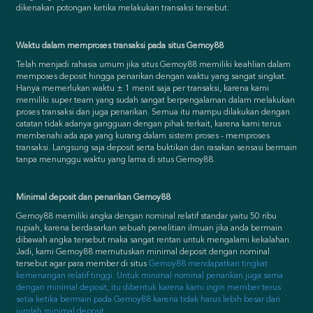
dikenakan potongan ketika melakukan transaksi tersebut.
Waktu dalam memproses transaksi pada situs Gemoy88
Telah menjadi rahasia umum jika situs Gemoy88 memiliki keahlian dalam
memposes deposit hingga penarikan dengan waktu yang sangat singkat.
Hanya memerlukan waktu ± 1 menit saja per transaksi, karena kami
memiliki super team yang sudah sangat berpengalaman dalam melakukan
proses transaksi dan juga penarikan. Semua itu mampu dilakukan dengan
catatan tidak adanya gangguan dengan pihak terkait, karena kami terus
membenahi ada apa yang kurang dalam sistem proses - memproses
transaksi. Langsung saja deposit serta buktikan dan rasakan sensasi bermain
tanpa menunggu waktu yang lama di situs Gemoy88.
Minimal deposit dan penarikan Gemoy88
Gemoy88 memiliki angka dengan nominal relatif standar yaitu 50 ribu
rupiah, karena berdasarkan sebuah penelitian ilmuan jika anda bermain
dibawah angka tersebut maka sangat rentan untuk mengalami kekalahan.
Jadi, kami Gemoy88 memutuskan minimal deposit dengan nominal
tersebut agar para member di situs
Gemoy88
mendapatkan tingkat
kemenangan relatif tinggi. Untuk minimal nominal penarikan juga sama
dengan minimal deposit, itu dibentuk karena kami ingin member terus
setia ketika bermain pada Gemoy88 karena tidak harus lebih besar dari
jumlah minimal deposit.