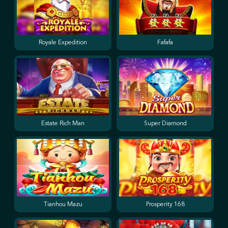
Royale Expedition
Fafafa
Estate Rich Man
Super Diamond
Tianhou Mazu
Prosperity 168