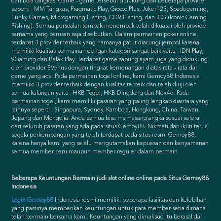
dan bola tangkas. Game - game tersebut didukung dari beberapa provider
seperti : MM Tangkas, Pragmatic Play, Giocco Plus, Joker123, Spadegaming,
Funky Games, Microgaming Fishing, CQ9 Fishing, dan ICG (Iconic Gaming
Fishing). Semua persoalan tembak menembak telah dikuasai oleh provider
ternama yang barusan saja disebutkan. Dalam permainan poker online,
terdapat 3 provider terbaik yang namanya patut diacungi jempol karena
memiliki kualitas permainan dengan kategori sangat baik yaitu : IDN Play,
9Gaming dan Balak Play. Terdapat game sabung ayam juga yang didukung
oleh provider SVenus dengan tingkat kemenangan diatas rata - rata dari
game yang ada. Pada permainan togel online, kami Gemoy88 Indonesia
memiliki 3 provider terbaik dengan kualitas terbaik dan telah diuji oleh
semua kalangan yaitu : HKB Togel, HKB Dingdong dan Nex4d. Pada
permainan togel, kami memiliki pasaran yang paling lengkap diantara yang
lainnya seperti : Singapura, Sydney, Kamboja, Hongkong, China, Taiwan,
Jepang dan Mongolia. Anda semua bisa memasang angka sesuai selera
dari seluruh pasaran yang ada pada situs Gemoy88. Nikmati dan ikuti terus
segala perkembangan yang telah terdapat pada situs resmi Gemoy88,
karena hanya kami yang selalu mengutamakan kepuasan dan kenyamanan
semua member baru maupun member reguler dalam bermain.
Beberapa Keuntungan Bermain judi slot online online pada Situs Gemoy88
Indonesia
Login Gemoy88
Indonesia resmi memiliki beberapa fasilitas dan kelebihan
yang pastinya memberikan keuntungan untuk para member setia dimana
telah bermain bersama kami. Keuntungan yang dimaksud itu berasal dari