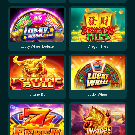
Lucky Wheel Deluxe
Dragon Tiles
Fortune Bull
Lucky Wheel