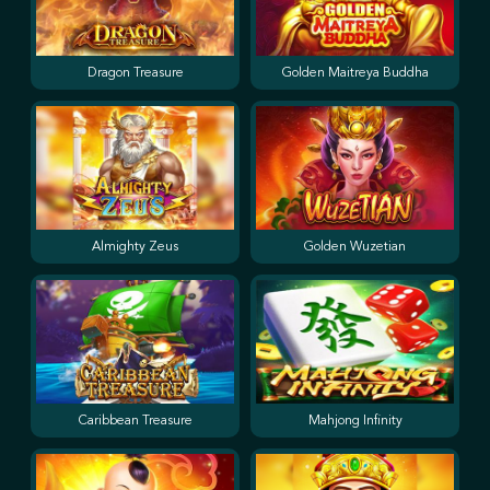
Dragon Treasure
Golden Maitreya Buddha
Almighty Zeus
Golden Wuzetian
Caribbean Treasure
Mahjong Infinity