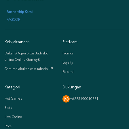
Partnership Kami
PAGCOR
Kebijaksanaan
Platform
Daftar 8 Agen Situs Judi slot
Promosi
online Online Gemoy8
Loyalty
Cara melakukan cara rahasia JP!
Referral
Kategori
Dukungan
Hot Games
+6285190010331
Slots
Live Casino
Race