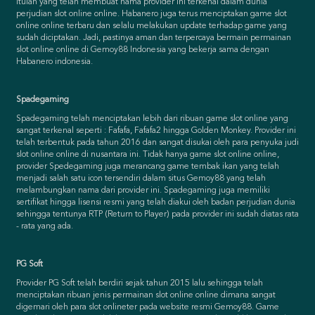
itulah yang telah membuat nama provider ini terkenal dalam dunia
perjudian slot online online. Habanero juga terus menciptakan game slot
online online terbaru dan selalu melakukan update terhadap game yang
sudah diciptakan. Jadi, pastinya aman dan terpercaya bermain permainan
slot online online di Gemoy88 Indonesia yang bekerja sama dengan
Habanero indonesia.
Spadegaming
Spadegaming telah menciptakan lebih dari ribuan game slot online yang
sangat terkenal seperti : Fafafa, Fafafa2 hingga Golden Monkey. Provider ini
telah terbentuk pada tahun 2016 dan sangat disukai oleh para penyuka judi
slot online online di nusantara ini. Tidak hanya game slot online online,
provider Spedegaming juga merancang game tembak ikan yang telah
menjadi salah satu icon tersendiri dalam situs Gemoy88 yang telah
melambungkan nama dari provider ini. Spadegaming juga memiliki
sertifikat hingga lisensi resmi yang telah diakui oleh badan perjudian dunia
sehingga tentunya RTP (Return to Player) pada provider ini sudah diatas rata
- rata yang ada.
PG Soft
Provider PG Soft telah berdiri sejak tahun 2015 lalu sehingga telah
menciptakan ribuan jenis permainan slot online online dimana sangat
digemari oleh para slot onlineter pada website resmi Gemoy88. Game