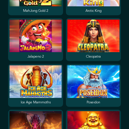
MahJong Gold 2
Arctic King
Jalapeno 2
Cleopatra
Ice Age Mammoths
Poseidon