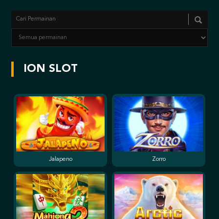
ION SLOT
Jalapeno
Zorro