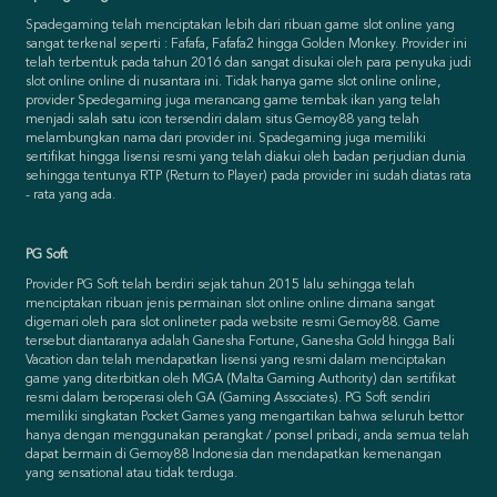
Spadegaming telah menciptakan lebih dari ribuan game slot online yang
sangat terkenal seperti : Fafafa, Fafafa2 hingga Golden Monkey. Provider ini
telah terbentuk pada tahun 2016 dan sangat disukai oleh para penyuka judi
slot online online di nusantara ini. Tidak hanya game slot online online,
provider Spedegaming juga merancang game tembak ikan yang telah
menjadi salah satu icon tersendiri dalam situs Gemoy88 yang telah
melambungkan nama dari provider ini. Spadegaming juga memiliki
sertifikat hingga lisensi resmi yang telah diakui oleh badan perjudian dunia
sehingga tentunya RTP (Return to Player) pada provider ini sudah diatas rata
- rata yang ada.
PG Soft
Provider PG Soft telah berdiri sejak tahun 2015 lalu sehingga telah
menciptakan ribuan jenis permainan slot online online dimana sangat
digemari oleh para slot onlineter pada website resmi Gemoy88. Game
tersebut diantaranya adalah Ganesha Fortune, Ganesha Gold hingga Bali
Vacation dan telah mendapatkan lisensi yang resmi dalam menciptakan
game yang diterbitkan oleh MGA (Malta Gaming Authority) dan sertifikat
resmi dalam beroperasi oleh GA (Gaming Associates). PG Soft sendiri
memiliki singkatan Pocket Games yang mengartikan bahwa seluruh bettor
hanya dengan menggunakan perangkat / ponsel pribadi, anda semua telah
dapat bermain di Gemoy88 Indonesia dan mendapatkan kemenangan
yang sensational atau tidak terduga.