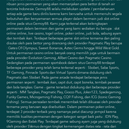
ribuan jenis permainan yang akan memanjakan para bettor di tanah air
tercinta Indonesia. Gemoy88 selalu melakukan update / pembaharuan
setiap ada game baru dirilis karena kami berusaha untuk memenuhi segala
kebutuhan dan kenyamanan semua player dalam bermain judi slot online
online pada situs Gemoy88. Kami juga terkenal akan kelengkapan
permainan dalam bermain dan game yang kami sediakan itu berupa : slot
online online, live casino, togel online, poker online, judi bola, sabung ayam
dan tembak ikan. Terdapat beberapa game slot online ternama dan paling
disukai oleh para bettor yang dirancang oleh provider Pragmatic Play berupa
: Gates Of Olympus, Sweet Bonanza, Aztec Gems hingga Wild West Gold.
Untuk permainan casino online banyak orang memilih juga untuk bermain
pada provider Evolution Gaming, Allbet Casino dan Pragmatic Casino.
Sedangkan pada permainan sportsbook dalam situs Gemoy88 terdapat
beberapa provider yang telah lama terkenal seperti : Sbobet, Saba Sports,
TF Gaming, Pinnacle Sports dan Virtual Sports dimana didukung oleh
Pragmatic dan Sbobet. Pada game arcade terdapat beberapa jenis
permainan seperti : tembak ikan, capit duit, capit boneka, tembak pesawat
dan bola tangkas. Game - game tersebut didukung dari beberapa provider
seperti : MM Tangkas, Pragmatic Play, Giocco Plus, Joker123, Spadegaming,
Funky Games, Microgaming Fishing, CQ9 Fishing, dan ICG (Iconic Gaming
Fishing). Semua persoalan tembak menembak telah dikuasai oleh provider
ternama yang barusan saja disebutkan. Dalam permainan poker online,
terdapat 3 provider terbaik yang namanya patut diacungi jempol karena
memiliki kualitas permainan dengan kategori sangat baik yaitu : IDN Play,
9Gaming dan Balak Play. Terdapat game sabung ayam juga yang didukung
oleh provider SVenus dengan tingkat kemenangan diatas rata - rata dari