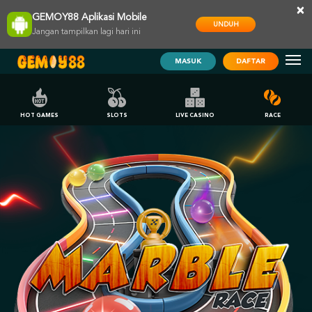
×
GEMOY88 Aplikasi Mobile
UNDUH
Jangan tampilkan lagi hari ini
MASUK
DAFTAR
HOT GAMES
SLOTS
LIVE CASINO
RACE