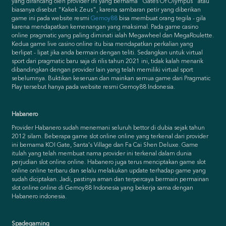
yang dirancang oleh provider ini yang bernama "Gates Of Olympus" atau
biasanya disebut "Kakek Zeus", karena sambaran petir yang diberikan
game ini pada website resmi
Gemoy88
bisa membuat orang tegila - gila
karena mendapatkan kemenangan yang maksimal. Pada game casino
online pragmatic yang paling diminati ialah Megawheel dan MegaRoulette.
Kedua game live casino online itu bisa mendapatkan perkalian yang
berlipat - lipat jika anda bermain dengan teliti. Sedangkan untuk virtual
sport dari pragmatic baru saja di rilis tahun 2021 ini, tidak kalah menarik
dibandingkan dengan provider lain yang telah memiliki virtual sport
sebelumnya. Buktikan keseruan dan mainkan semua game dari Pragmatic
Play tersebut hanya pada website resmi Gemoy88 Indonesia.
Habanero
Provider Habanero sudah menemani seluruh bettor di dubia sejak tahun
2012 silam. Beberapa game slot online online yang terkenal dari provider
ini bernama KOI Gate, Santa's Village dan Fa Cai Shen Deluxe. Game
itulah yang telah membuat nama provider ini terkenal dalam dunia
perjudian slot online online. Habanero juga terus menciptakan game slot
online online terbaru dan selalu melakukan update terhadap game yang
sudah diciptakan. Jadi, pastinya aman dan terpercaya bermain permainan
slot online online di Gemoy88 Indonesia yang bekerja sama dengan
Habanero indonesia.
Spadegaming