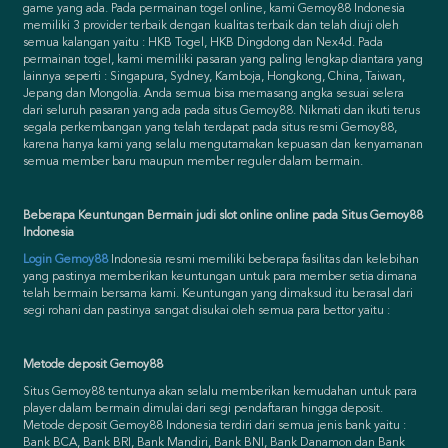
game yang ada. Pada permainan togel online, kami Gemoy88 Indonesia
memiliki 3 provider terbaik dengan kualitas terbaik dan telah diuji oleh
semua kalangan yaitu : HKB Togel, HKB Dingdong dan Nex4d. Pada
permainan togel, kami memiliki pasaran yang paling lengkap diantara yang
lainnya seperti : Singapura, Sydney, Kamboja, Hongkong, China, Taiwan,
Jepang dan Mongolia. Anda semua bisa memasang angka sesuai selera
dari seluruh pasaran yang ada pada situs Gemoy88. Nikmati dan ikuti terus
segala perkembangan yang telah terdapat pada situs resmi Gemoy88,
karena hanya kami yang selalu mengutamakan kepuasan dan kenyamanan
semua member baru maupun member reguler dalam bermain.
Beberapa Keuntungan Bermain judi slot online online pada Situs Gemoy88
Indonesia
Login Gemoy88
Indonesia resmi memiliki beberapa fasilitas dan kelebihan
yang pastinya memberikan keuntungan untuk para member setia dimana
telah bermain bersama kami. Keuntungan yang dimaksud itu berasal dari
segi rohani dan pastinya sangat disukai oleh semua para bettor yaitu :
Metode deposit Gemoy88
Situs Gemoy88 tentunya akan selalu memberikan kemudahan untuk para
player dalam bermain dimulai dari segi pendaftaran hingga deposit.
Metode deposit Gemoy88 Indonesia terdiri dari semua jenis bank yaitu :
Bank BCA, Bank BRI, Bank Mandiri, Bank BNI, Bank Danamon dan Bank