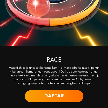
RACE
Masukilah ke jalur cepat bersama kami - di mana adrenalin, aksi-penuh
hiburan dan kemenangan bertabrakan! Dari trek berkecepatan tinggi
hingga trek yang mendebarkan, saksikan saat mereka melesat menuju
garis finis. Pilih pesaing dan pasangkan taruhan Anda, rasakan
ketegangannya setiap detik - dan menangkan lombanya!
DAFTAR