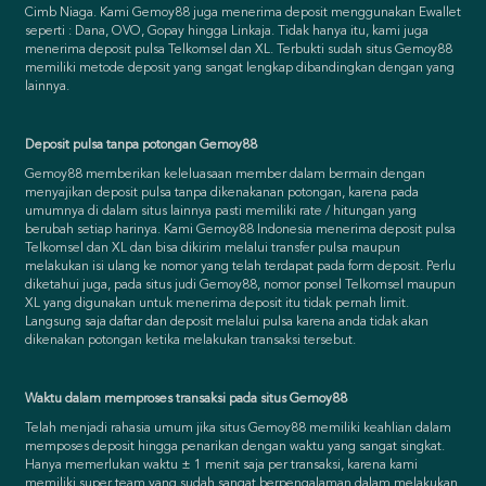
Cimb Niaga. Kami Gemoy88 juga menerima deposit menggunakan Ewallet
seperti : Dana, OVO, Gopay hingga Linkaja. Tidak hanya itu, kami juga
menerima deposit pulsa Telkomsel dan XL. Terbukti sudah situs Gemoy88
memiliki metode deposit yang sangat lengkap dibandingkan dengan yang
lainnya.
Deposit pulsa tanpa potongan Gemoy88
Gemoy88 memberikan keleluasaan member dalam bermain dengan
menyajikan deposit pulsa tanpa dikenakanan potongan, karena pada
umumnya di dalam situs lainnya pasti memiliki rate / hitungan yang
berubah setiap harinya. Kami Gemoy88 Indonesia menerima deposit pulsa
Telkomsel dan XL dan bisa dikirim melalui transfer pulsa maupun
melakukan isi ulang ke nomor yang telah terdapat pada form deposit. Perlu
diketahui juga, pada situs judi Gemoy88, nomor ponsel Telkomsel maupun
XL yang digunakan untuk menerima deposit itu tidak pernah limit.
Langsung saja daftar dan deposit melalui pulsa karena anda tidak akan
dikenakan potongan ketika melakukan transaksi tersebut.
Waktu dalam memproses transaksi pada situs Gemoy88
Telah menjadi rahasia umum jika situs Gemoy88 memiliki keahlian dalam
memposes deposit hingga penarikan dengan waktu yang sangat singkat.
Hanya memerlukan waktu ± 1 menit saja per transaksi, karena kami
memiliki super team yang sudah sangat berpengalaman dalam melakukan