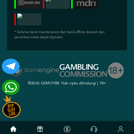
* Selama bank maintenance dan bank offline deposit dan
penarikan tidak dapat diproses
©2026 GEMOY88. Hak cipta dilindungi | 18+