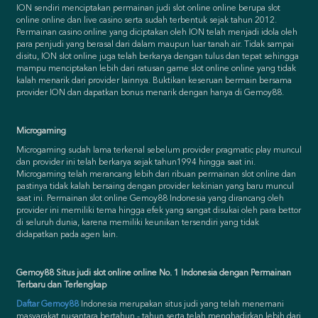
ION sendiri menciptakan permainan judi slot online online berupa slot
online online dan live casino serta sudah terbentuk sejak tahun 2012.
Permainan casino online yang diciptakan oleh ION telah menjadi idola oleh
para penjudi yang berasal dari dalam maupun luar tanah air. Tidak sampai
disitu, ION slot online juga telah berkarya dengan tulus dan tepat sehingga
mampu menciptakan lebih dari ratusan game slot online online yang tidak
kalah menarik dari provider lainnya. Buktikan keseruan bermain bersama
provider ION dan dapatkan bonus menarik dengan hanya di Gemoy88.
Microgaming
Microgaming sudah lama terkenal sebelum provider pragmatic play muncul
dan provider ini telah berkarya sejak tahun1994 hingga saat ini.
Microgaming telah merancang lebih dari ribuan permainan slot online dan
pastinya tidak kalah bersaing dengan provider kekinian yang baru muncul
saat ini. Permainan slot online Gemoy88 Indonesia yang dirancang oleh
provider ini memiliki tema hingga efek yang sangat disukai oleh para bettor
di seluruh dunia, karena memiliki keunikan tersendiri yang tidak
didapatkan pada agen lain.
Gemoy88 Situs judi slot online online No. 1 Indonesia dengan Permainan
Terbaru dan Terlengkap
Daftar Gemoy88
Indonesia merupakan situs judi yang telah menemani
masyarakat nusantara bertahun - tahun serta telah menghadirkan lebih dari