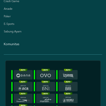
Crash Game
Arcade
Poker
E-Sports
Sabung Ayam
Komunitas