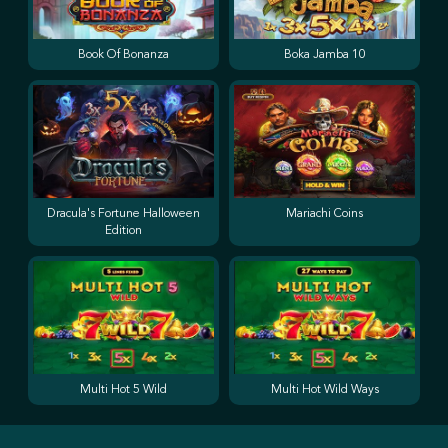
Book Of Bonanza
Boka Jamba 10
Dracula's Fortune Halloween
Mariachi Coins
Edition
Multi Hot 5 Wild
Multi Hot Wild Ways