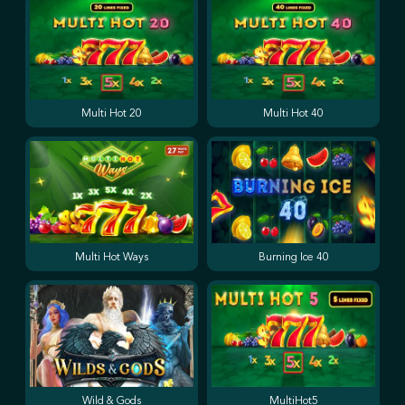
Multi Hot 20
Multi Hot 40
Multi Hot Ways
Burning Ice 40
Wild & Gods
MultiHot5