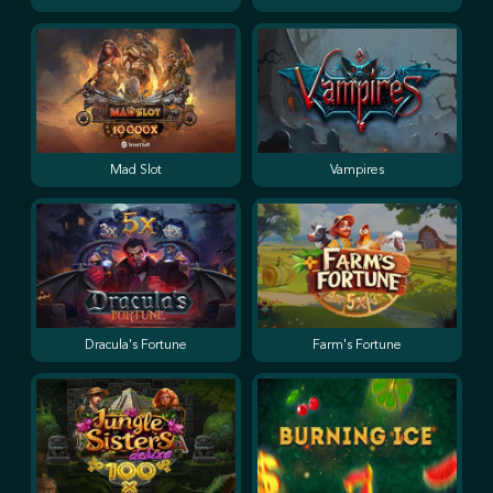
Mad Slot
Vampires
Dracula's Fortune
Farm's Fortune