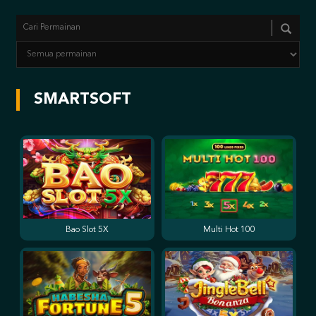
SMARTSOFT
Bao Slot 5X
Multi Hot 100