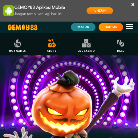
×
GEMOY88 Aplikasi Mobile
UNDUH
Jangan tampilkan lagi hari ini
MASUK
DAFTAR
HOT GAMES
SLOTS
LIVE CASINO
RACE