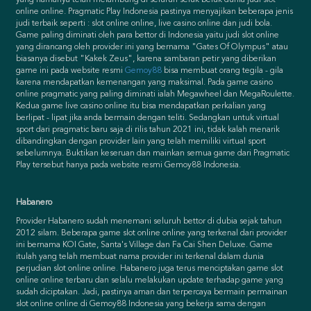
online online. Pragmatic Play Indonesia pastinya menyajikan beberapa jenis
judi terbaik seperti : slot online online, live casino online dan judi bola.
Game paling diminati oleh para bettor di Indonesia yaitu judi slot online
yang dirancang oleh provider ini yang bernama "Gates Of Olympus" atau
biasanya disebut "Kakek Zeus", karena sambaran petir yang diberikan
game ini pada website resmi
Gemoy88
bisa membuat orang tegila - gila
karena mendapatkan kemenangan yang maksimal. Pada game casino
online pragmatic yang paling diminati ialah Megawheel dan MegaRoulette.
Kedua game live casino online itu bisa mendapatkan perkalian yang
berlipat - lipat jika anda bermain dengan teliti. Sedangkan untuk virtual
sport dari pragmatic baru saja di rilis tahun 2021 ini, tidak kalah menarik
dibandingkan dengan provider lain yang telah memiliki virtual sport
sebelumnya. Buktikan keseruan dan mainkan semua game dari Pragmatic
Play tersebut hanya pada website resmi Gemoy88 Indonesia.
Habanero
Provider Habanero sudah menemani seluruh bettor di dubia sejak tahun
2012 silam. Beberapa game slot online online yang terkenal dari provider
ini bernama KOI Gate, Santa's Village dan Fa Cai Shen Deluxe. Game
itulah yang telah membuat nama provider ini terkenal dalam dunia
perjudian slot online online. Habanero juga terus menciptakan game slot
online online terbaru dan selalu melakukan update terhadap game yang
sudah diciptakan. Jadi, pastinya aman dan terpercaya bermain permainan
slot online online di Gemoy88 Indonesia yang bekerja sama dengan