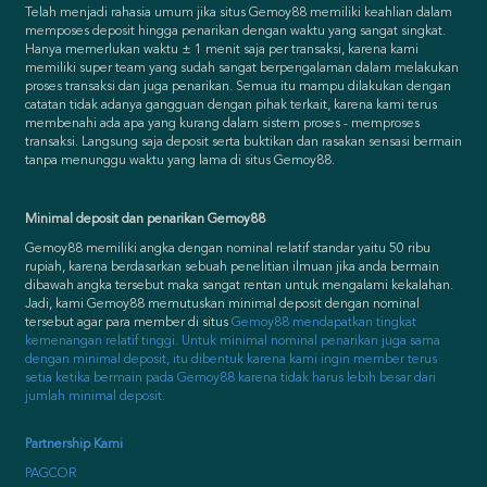
Telah menjadi rahasia umum jika situs Gemoy88 memiliki keahlian dalam
memposes deposit hingga penarikan dengan waktu yang sangat singkat.
Hanya memerlukan waktu ± 1 menit saja per transaksi, karena kami
memiliki super team yang sudah sangat berpengalaman dalam melakukan
proses transaksi dan juga penarikan. Semua itu mampu dilakukan dengan
catatan tidak adanya gangguan dengan pihak terkait, karena kami terus
membenahi ada apa yang kurang dalam sistem proses - memproses
transaksi. Langsung saja deposit serta buktikan dan rasakan sensasi bermain
tanpa menunggu waktu yang lama di situs Gemoy88.
Minimal deposit dan penarikan Gemoy88
Gemoy88 memiliki angka dengan nominal relatif standar yaitu 50 ribu
rupiah, karena berdasarkan sebuah penelitian ilmuan jika anda bermain
dibawah angka tersebut maka sangat rentan untuk mengalami kekalahan.
Jadi, kami Gemoy88 memutuskan minimal deposit dengan nominal
tersebut agar para member di situs
Gemoy88
mendapatkan tingkat
kemenangan relatif tinggi. Untuk minimal nominal penarikan juga sama
dengan minimal deposit, itu dibentuk karena kami ingin member terus
setia ketika bermain pada Gemoy88 karena tidak harus lebih besar dari
jumlah minimal deposit.
Partnership Kami
PAGCOR