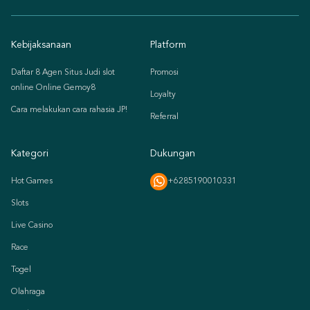
Kebijaksanaan
Platform
Daftar 8 Agen Situs Judi slot
Promosi
online Online Gemoy8
Loyalty
Cara melakukan cara rahasia JP!
Referral
Kategori
Dukungan
Hot Games
+6285190010331
Slots
Live Casino
Race
Togel
Olahraga